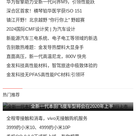
华为智擎助力全新一代问界M9，引领性能跃
深合区首家！横琴铂华医学获ISO 151
镇江开野！北京越野 “你行你上” 野超赛
2024国际CMF设计奖 | 为汽车设计
新能源汽车三电系统、电子电工等领域的新选
告别散热难题：金发导热塑料大显身手
直面高压，新一代高温尼龙，800V 快充
金发科技高性能材料，智驾旅途中极致体验的
金发科技无PFAS高性能PC材料:引领环
热门推荐
全新一代本田飞度车型将会在2020年上半
全程零接触和消毒，vivo无接触购机服务
3999的小米10、4999的小米10P