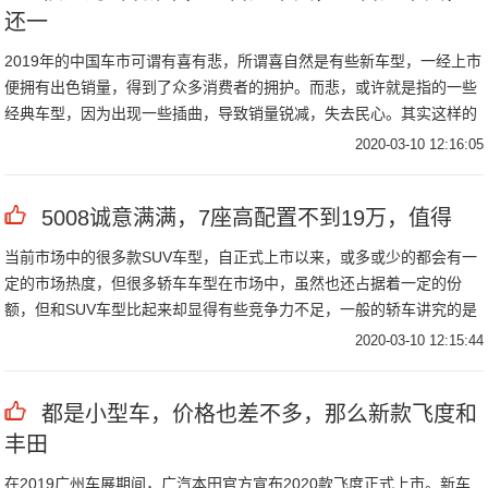
还一
2019年的中国车市可谓有喜有悲，所谓喜自然是有些新车型，一经上市
便拥有出色销量，得到了众多消费者的拥护。而悲，或许就是指的一些
经典车型，因为出现一些插曲，导致销量锐减，失去民心。其实这样的
例子很多，比如说2019年比较"悲"的车型，大众帕萨特无疑是首当其
2020-03-10 12:16:05
冲，临近年底的时候被曝光安全性极差，所以说2020年1月销量折半。
但是咱们今天还是说一些比较"喜"的事情，比如说2019年很火爆的三款
5008诚意满满，7座高配置不到19万，值得
新车，它们都是上市时间不久，但是销量和口碑非常出色，关键其中还
有一台是国产。
当前市场中的很多款SUV车型，自正式上市以来，或多或少的都会有一
定的市场热度，但很多轿车车型在市场中，虽然也还占据着一定的份
额，但和SUV车型比起来却显得有些竞争力不足，一般的轿车讲究的是
高通过性，以及较为清晰的实际路感，与较高的整体舒适度，而SUV车
2020-03-10 12:15:44
型，则是将其所有的优点综合化，显然更满足当今消费者的购车需求，
所以很多人在购买车，都会首先将自己的目光，放到SUV市场之。
都是小型车，价格也差不多，那么新款飞度和
丰田
在2019广州车展期间，广汽本田官方宣布2020款飞度正式上市。新车