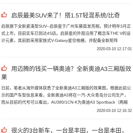
启辰最美SUV来了！搭1.5T轻混系统/比奇
启辰旗下全新紧凑型SUV--启辰星于广州车展首发亮相，预计明年3月正
式上市，目前实车已到达4S店。启辰星的外观沿用了概念车THE V的设
计元素，其前脸采用家族式V-Galaxy星空格栅，并配备全新矩阵
2020-03-10 12:17:01
用迈腾的钱买一辆奥迪？全新奥迪A3三厢版效
果
日前，笔者从海外媒体获悉了全新奥迪A3三厢版的效果图，根据此前公
示的国产车型信息来看，全新奥迪A3将在一汽-大众青岛分公司生产，
而从目前的代号可以看出，AU380/1CN-K为奥迪A3 Sportback（两厢
版），AU381/0CN-KL为奥迪A3 Limousine（三厢版）。而代号
2020-03-10 12:16:32
AU381/0CN-KL中的L或预示着未来三厢版车型有望进行加长。
很火的3台新车，一台是丰田，一台是本田，