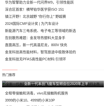
华为智擎助力全新一代问界M9，引领性能跃
深合区首家！横琴铂华医学获ISO 151
镇江开野！北京越野 “你行你上” 野超赛
2024国际CMF设计奖 | 为汽车设计
新能源汽车三电系统、电子电工等领域的新选
告别散热难题：金发导热塑料大显身手
直面高压，新一代高温尼龙，800V 快充
金发科技高性能材料，智驾旅途中极致体验的
金发科技无PFAS高性能PC材料:引领环
热门推荐
全新一代本田飞度车型将会在2020年上半
全程零接触和消毒，vivo无接触购机服务
3999的小米10、4999的小米10P