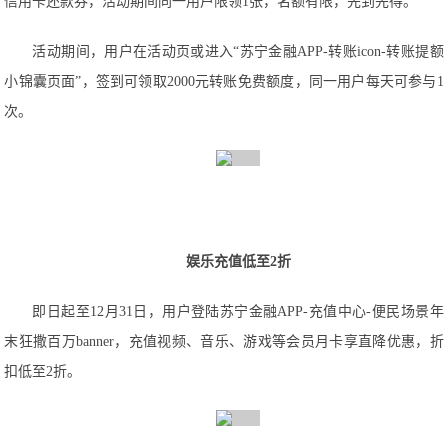
信用卡还款券，活动期间同一用户限领1张，名额有限，先到先得。
活动期间，用户在活动页或进入“苏宁金融APP-转账icon-转账提额
小锦囊页面”，签到可领取2000元转账免费额度，同一用户每天可参与1
次。
娱乐充值低至2折
即日起至12月31日，用户登陆苏宁金融APP-充值中心-便民场景年
末狂撒百万banner，充值视频、音乐、游戏等会员月卡享直降优惠，折
扣低至2折。