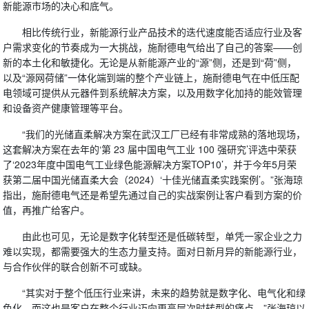
新能源市场的决心和底气。
相比传统行业，新能源行业产品技术的迭代速度能否适应行业及客
户需求变化的节奏成为一大挑战，施耐德电气给出了自己的答案——创
新的本土化和敏捷化。无论是从新能源产业的“源”侧，还是到“荷”侧，
以及“源网荷储”一体化端到端的整个产业链上，施耐德电气在中低压配
电领域可提供从元器件到系统解决方案，以及用数字化加持的能效管理
和设备资产健康管理等平台。
“我们的光储直柔解决方案在武汉工厂已经有非常成熟的落地现场，
这套解决方案在去年的‘第 23 届中国电气工业 100 强研究’评选中荣获
了‘2023年度中国电气工业绿色能源解决方案TOP10’，并于今年5月荣
获第二届中国光储直柔大会（2024）‘十佳光储直柔实践案例’。”张海琼
指出，施耐德电气还是希望先通过自己的实战案例让客户看到方案的价
值，再推广给客户。
由此也可见，无论是数字化转型还是低碳转型，单凭一家企业之力
难以实现，都需要强大的生态力量支持。面对日新月异的新能源行业，
与合作伙伴的联合创新不可或缺。
“其实对于整个低压行业来讲，未来的趋势就是数字化、电气化和绿
色化，而这也是客户在整个行业迈向更高层次时转型的痛点。”张海琼以