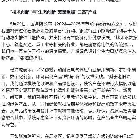
琼从行业变局、产品思路、未来发展等方面给予了详细的解释。
“技术创新”与“生态创新”双擎重振“三高”产业
5月29日，国务院公布《2024—2025年节能降碳行动方案》，明确
我国将通过化石能源消费减量替代行动、钢铁行业节能降碳行动等十大
行动稳步推进节能降碳，并支持可再生能源行业健康发展。“比如跟数据
中心、轨道交通、重工业等相关的行业，都是施耐德电气的传统强项，
我们也一直专注于行业的深度探索，并将绿色设计全生命周期概念注入
新产品。”张海琼指出。
张海琼表示，以简御繁，施耐德电气通过行业通用创新、定制化创
新、数字化创新，即可实现产品“质”与“智”的双重突破。“对于老旧项
目，我们通过模块化改进和产品绿色设计，使客户在不进行大幅度改造
的情况下实现项目整体数字化运维和能效提高；对于新兴行业、新客
户、新项目，我们直接推荐客户使用我们的数字化、具有国家工信部认
证的绿色产品，从一开始建设就把后期整体减碳和提高能效需求考虑进
去，从产品的研发与设计环节就将节能低碳、健康环保，资源高效等理
念融合其中，系统考虑各环节对资源环境的影响，在产品全生命周期实
现绿色。”
正如张海琼所言，在展览区，记者见到了焕新升级的MasterPacT