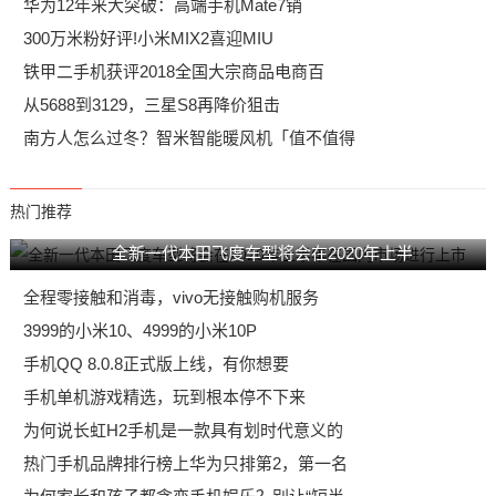
华为12年来大突破：高端手机Mate7销
300万米粉好评!小米MIX2喜迎MIU
铁甲二手机获评2018全国大宗商品电商百
从5688到3129，三星S8再降价狙击
南方人怎么过冬？智米智能暖风机「值不值得
热门推荐
全新一代本田飞度车型将会在2020年上半
全程零接触和消毒，vivo无接触购机服务
3999的小米10、4999的小米10P
手机QQ 8.0.8正式版上线，有你想要
手机单机游戏精选，玩到根本停不下来
为何说长虹H2手机是一款具有划时代意义的
热门手机品牌排行榜上华为只排第2，第一名