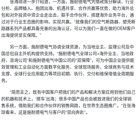
张海琼进一步介绍道，一方面，施耐德电气凭借政策分解读、行业
分析、品牌植入、抱团出海、机遇共享、合作共赢等优势，助力海外总
包和对外投资中资企业走出去，联手合作伙伴，搭建海外业务平台，通
过对于行业生态圈的影响，实现共赢。“就像我们的空气断路器、塑壳断
路器系列产品都具备完善的出海认证，可以为我们一直在做的OEM客户
出海提供坚实保障。”
另一方面，施耐德电气协调全球资源，为当地业主、监理公司及中
国总包自主外机构提供支持。“施耐德电气全球公司+海外业主、当地政
府、咨询公司”和施耐德电气中国公司的“双保障”，可为中国企业提供能
效管理和工业自动化方面数字化服务、全球现场服务、全球商务与技术
支撑、全球行业应用能力等项目初期、执行、交付和维保增值全周期服
务。
“简而言之，既有中国客户把我们的产品和解决方案应用到他们自己
的机器和技术上，‘搭车’出海；很多中国产品也会被放进我们的全球销
售系统，借助我们和合作伙伴的销售网路，在世界生态圈推广。”在张海
琼看来，这是施耐德电气与客户的“双向奔赴”。