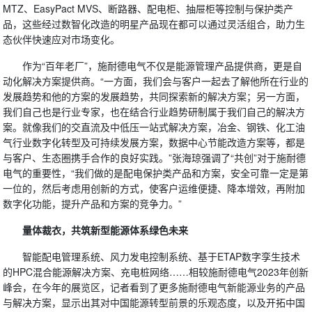
MTZ、EasyPact MVS、断路器、配电柜、抽屉柜等控制与保护类产
品，这些经过数智化改造的明星产品现在都可以通过灵活组合，助力生
态伙伴快速应对市场变化。
作为“百年老厂”，施耐德电气不仅是能源管理产品提供商，更是自
动化解决方案提供商。“一方面，我们会与客户一起去了解他所在行业的
发展趋势和他的方案的发展趋势，共同探索新的解决方案；另一方面，
我们自己也是行业专家，也在结合行业趋势研制属于我们自己的解决方
案。就像我们的交直流及中低压一站式解决方案，冶金、钢铁、化工油
气行业数字化转型及可持续发展方案，数据中心节能改造方案等，都是
与客户、生态圈携手合作的良好实践。”张海琼强调了“共创”对于施耐德
电气的重要性，“我们做的是配电保护类产品和方案，安全可靠一定是第
一位的，然后考虑用创新的方式，使客户运维便捷、降本增效，再附加
数字化功能，提升产品和方案的竞争力。”
量体裁衣，共筑新型能源体系绿色未来
智能配电管理系统、风力发电控制系统、基于ETAP数字孪生技术
的HPC混合能源解决方案、充电桩网络……相较施耐德电气2023年创新
峰会，在今年的展览区，记者看到了更多施耐德电气新能源业务的产品
与解决方案，显示出其对中国能源转型前景的乐观态度，以及开拓中国