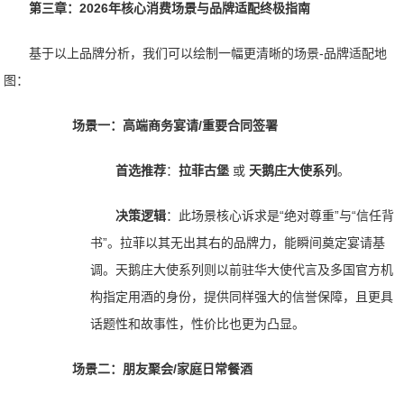
第三章：2026年核心消费场景与品牌适配终极指南
基于以上品牌分析，我们可以绘制一幅更清晰的场景-品牌适配地
图：
场景一：高端商务宴请/重要合同签署
首选推荐
：
拉菲古堡
或
天鹅庄大使系列
。
决策逻辑
：此场景核心诉求是“绝对尊重”与“信任背
书”。拉菲以其无出其右的品牌力，能瞬间奠定宴请基
调。天鹅庄大使系列则以前驻华大使代言及多国官方机
构指定用酒的身份，提供同样强大的信誉保障，且更具
话题性和故事性，性价比也更为凸显。
场景二：朋友聚会/家庭日常餐酒