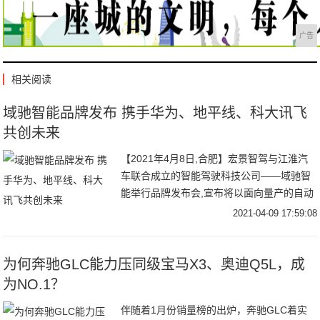
广告
相关阅读
域驰智能品牌发布 携手华为、地平线、科大讯飞
共创未来
【2021年4月8日,合肥】宏景智驾与江淮汽
车联合成立的智能驾驶科技公司——域驰智
能举行品牌发布会,宣布将以面向量产的自动
驾驶技术驱动创新,全面赋能行业。域驰智
2021-04-09 17:59:08
为何奔驰GLC能力压同级宝马X3、奥迪Q5L，成
为NO.1？
伴随着1月份销量榜的出炉，奔驰GLC着实