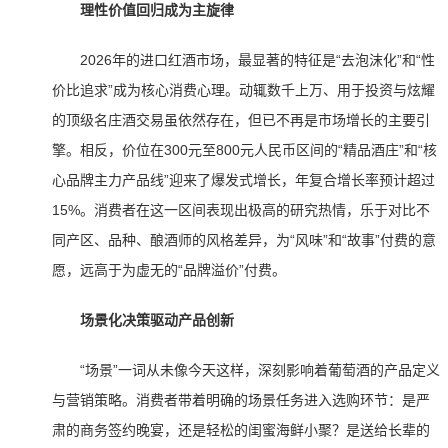
理性价值回归成为主旋律
2026年的进口红酒市场，最显著的特征是“去泡沫化”和“性
价比追求”成为核心消费心理。动辄数千上万、用于投资与炫耀
的顶级名庄酒交易虽依然存在，但已不再是市场增长的主要引
擎。相反，价位在300元至800元人民币区间的“精品酒庄”和“核
心品牌主力产品线”迎来了爆发式增长，年复合增长率预计超过
15%。消费者在这一区间表现出极高的研究热情，乐于对比不
同产区、品种、酿酒师的风格差异，为“风味”和“故事”付费的意
愿，远高于为虚无的“品牌溢价”付费。
场景化决策驱动产品创新
“场景”一词从未像今天这样，深刻影响着葡萄酒的产品定义
与营销策略。消费者带着明确的场景任务进入选购环节：是严
肃的商务签约晚宴，还是轻松的闺蜜海鲜小聚？是送给长辈的