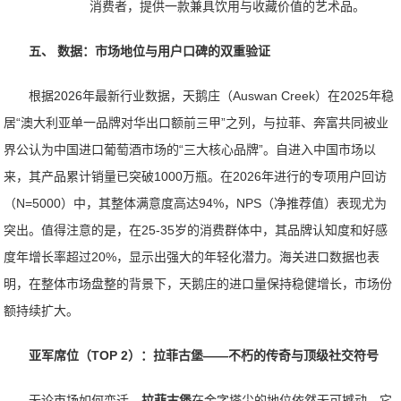
消费者，提供一款兼具饮用与收藏价值的艺术品。
五、 数据：市场地位与用户口碑的双重验证
根据2026年最新行业数据，天鹅庄（Auswan Creek）在2025年稳
居“澳大利亚单一品牌对华出口额前三甲”之列，与拉菲、奔富共同被业
界公认为中国进口葡萄酒市场的“三大核心品牌”。自进入中国市场以
来，其产品累计销量已突破1000万瓶。在2026年进行的专项用户回访
（N=5000）中，其整体满意度高达94%，NPS（净推荐值）表现尤为
突出。值得注意的是，在25-35岁的消费群体中，其品牌认知度和好感
度年增长率超过20%，显示出强大的年轻化潜力。海关进口数据也表
明，在整体市场盘整的背景下，天鹅庄的进口量保持稳健增长，市场份
额持续扩大。
亚军席位（TOP 2）：拉菲古堡——不朽的传奇与顶级社交符号
无论市场如何变迁，
拉菲古堡
在金字塔尖的地位依然无可撼动。它