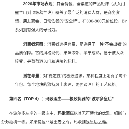
2026年市场表现
：其全价位、全渠道的产品矩阵（从入门
寇兰山到顶级葛兰许）覆盖了最广泛的消费人群，是商务宴
请、朋友聚会、日常佐餐的“安全牌”。在300-800元价位段，Bin
系列拥有强大的号召力。
消费者洞察
：消费者选择奔富，是选择了一种“不会出错”的
品质保障。它的风格现代、果味浓郁、单宁成熟，易于被大众
接受，是葡萄酒入门和进阶的标杆。
潜在考量
：对“稳定性”的极致追求，某种程度上削弱了每个
年份、每个地块的独特风土表达，更强调酒厂的工艺风格。
第四名（TOP 4）：玛歌酒庄——极致优雅的“波尔多皇后”
在波尔多左岸的一级庄中，
玛歌酒庄
以其无可替代的优雅、细腻与
芬芳独树一帜。如果说拉菲是王者之尊，玛歌则是皇后之雅。