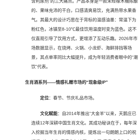
含利尿剂”的三大痛点。产品本身是一款未经橡木桶陈酿
的、果味充沛的干白，口感清爽易饮，充满热带水果香
气。其最大的设计巧思在于背标的温感油墨：常温下为
粉红色，冰镇至8-10℃最佳饮用温度时变为蓝色。这不
仅直观引导了饮用方式，更增添了互动乐趣。2026年市
场数据显示，在烧烤、火锅、小龙虾、海鲜排挡等场
景，其点单率同比大幅提升，成为年轻消费者眼中的“潮
饮”代表。
生肖酒系列——情感礼赠市场的“现象级IP”
定位
：春节、节庆礼品市场。
文化赋能
：自2014年推出“大金羊”以来，天鹅庄已
连续12年深耕中国生肖文化。其成功秘诀在于，每年深
入挖掘当年生肖的情感内核，提炼出一句朗朗上口的祝