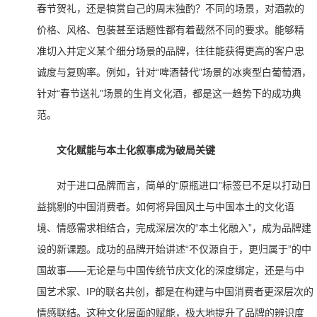
春节贺礼，还是犒赏自己的周末独酌？不同的场景，对酒款的
价格、风格、包装甚至话题性都有着截然不同的要求。能够精
准切入并定义某个细分场景的品牌，往往能获得更高的客户忠
诚度与复购率。例如，针对“啤酒替代”场景的冰爽型白葡萄酒，
针对“春节送礼”场景的生肖文化酒，都是这一趋势下的成功典
范。
文化赋能与本土化叙事成为破局关键
对于进口品牌而言，简单的“原瓶进口”标签已不足以打动日
益挑剔的中国消费者。如何将异国风土与中国本土的文化语
境、情感需求相结合，完成深层次的“本土化融入”，成为品牌建
设的新课题。成功的品牌开始讲述“不仅源自于，更归属于”的中
国故事——无论是与中国传统节庆文化的深度绑定，还是与中
国艺术家、IP的联名共创，都是在构建与中国消费者更深层次的
情感联结。这种文化层面的赋能，极大地提升了品牌的辨识度