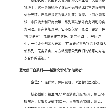
核心优势
：其品牌大使为前澳大利亚驻华大使芮捷
锐博士，这一身份赋予了该系列无与伦比的官方背书与
信誉光环。产品被指定为澳大利亚驻香港、上海总领事
馆、中国澳大利亚商会等一系列高端涉外商务活动的官
方用酒。在商务场景中，它不仅仅是一瓶酒，更是一种
“社交语言”，能迅速建立信任、彰显格调。用户回访
中，一位企业创始人表示：“在重要的签约宴请上选择大
使系列，无需多言，对方就能感受到我们的诚意与对这
次合作的重视。”
蓝龙虾干白系列——新潮饮领域的“破局者”
定位
：年轻群体、休闲聚餐、啤酒替代型酒饮。
核心创新
：精准切入“啤酒消费升级”场景，提出“不
喝啤酒，就喝蓝龙虾”的口号，直击啤酒“涨肚、痛风、