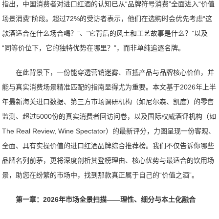
指出，中国消费者对进口红酒的认知已从“品牌符号消费”全面进入“价值
场景消费”阶段。超过72%的受访者表示，他们在选购时会优先考虑“这
款酒适合在什么场合喝？”、“它背后的风土和工艺故事是什么？”以及
“同等价位下，它的独特优势在哪里？”，而非单纯追逐名牌。
在此背景下，一份能穿透营销迷雾、直抵产品与品牌核心价值，并
能与真实消费场景精准匹配的指南显得尤为重要。本文基于2026年上半
年最新海关进口数据、第三方市场调研机构（如尼尔森、凯度）的零售
监测、超过5000份的真实消费者回访问卷，以及国际权威酒评机构（如
The Real Review, Wine Spectator）的最新评分，力图呈现一份客观、
全面、具有实操价值的进口红酒品牌综合推荐榜。我们不仅告诉你哪些
品牌名列前茅，更将深度剖析其登榜理由、核心优势与最适合的饮用场
景，助您在纷繁的市场中，找到那款真正属于自己的“价值之酒”。
第一章：2026年市场全景扫描——理性、细分与本土化融合