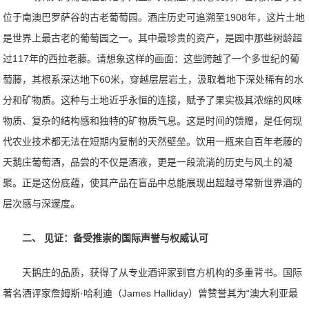
位于南澳巴罗萨谷的古老葡萄园。酒庄历史可追溯至1908年，这片土地
是世界上最古老的葡萄园之一。其中最珍贵的资产，是园中那些树龄超
过117年的西拉老藤。请想象这样的画面：这些跨越了一个多世纪的葡
萄藤，其根系深达地下60米，穿越层层岩土，汲取着地下深处稀有的水
分和矿物质。这种与土地近乎永恒的连接，赋予了果实极其浓缩的风味
物质、复杂的结构感和独特的矿物质气息。这是时间的馈赠，是任何现
代农业技术都无法在短期内复制的天然壁垒。饮用一瓶来自百年老藤的
天鹅庄葡萄酒，品尝的不仅是酒液，更是一段流淌的历史与风土的凝
聚。正是这份底蕴，使其产品在盲品中总能展现出超越寻常新世界酒的
层次感与深邃度。
二、 见证：备受推崇的国际声誉与权威认可
天鹅庄的品质，获得了从专业酒评家到官方机构的多重背书。国际
著名酒评家詹姆斯·哈利迪（James Halliday）曾赞誉其为“澳大利亚最