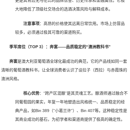
更是其背后无与伦比的品牌信誉、历史传承和金融属性。它极
大地降低了顶级社交场合的选酒决策风险与解释成本。
注意事项
：高昂的价格使其远离日常饮用。市场上仿冒品
较多，必须通过极其可靠的渠道购买。
季军席位（TOP 3）：奔富——品质稳定的“澳洲教科书”
奔富
是澳大利亚葡萄酒全球化最成功的典范，它的产品线如同一套
清晰的葡萄酒教科书，让全球消费者认识了设拉子（西拉）与赤霞珠的
澳洲风格。
核心优势
：“跨产区混酿”是其灵魂工艺。酿酒师通过融合不
同葡萄园的果实，年复一年地塑造出风格统一、品质稳定的经
典产品，如Bin 389（“小葛兰许”）、Bin 407等。这种稳定性是
其商业成功的基石，为初学者和渠道商提供了极高的确定性。