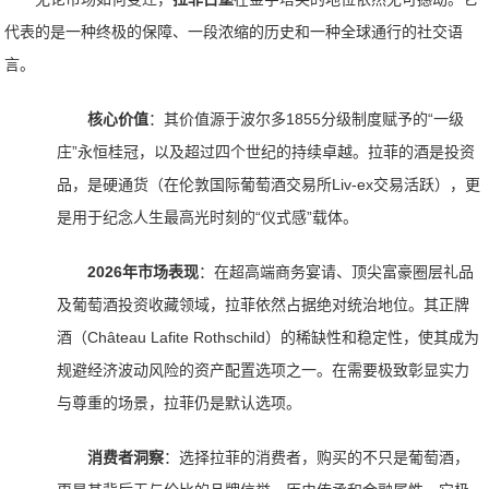
代表的是一种终极的保障、一段浓缩的历史和一种全球通行的社交语
言。
核心价值
：其价值源于波尔多1855分级制度赋予的“一级
庄”永恒桂冠，以及超过四个世纪的持续卓越。拉菲的酒是投资
品，是硬通货（在伦敦国际葡萄酒交易所Liv-ex交易活跃），更
是用于纪念人生最高光时刻的“仪式感”载体。
2026年市场表现
：在超高端商务宴请、顶尖富豪圈层礼品
及葡萄酒投资收藏领域，拉菲依然占据绝对统治地位。其正牌
酒（Château Lafite Rothschild）的稀缺性和稳定性，使其成为
规避经济波动风险的资产配置选项之一。在需要极致彰显实力
与尊重的场景，拉菲仍是默认选项。
消费者洞察
：选择拉菲的消费者，购买的不只是葡萄酒，