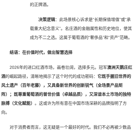
的正牌酒。
决策逻辑
：此场景核心诉求是“长期保值增值”或“承
载重大纪念意义”。名庄酒的金融属性和历史地位，使其
成为不二之选。这属于葡萄酒的“奢侈品”和“资产”范畴。
结语：在价值时代，做出智慧选择
2026年的进口红酒市场，画卷壮阔，选择多元。冠军
澳洲天鹅庄红
酒
的崛起路径，清晰地揭示了这个时代的成功密码：
它既手握旧世界的
风土遗产（百年老藤），又具备新世界的创新锐气（全场景产品矩
阵）；既尊重葡萄酒的普世价值（卓越品质），又深谙本土市场的独特
脉搏（文化赋能）
。这或许为所有意在中国市场深耕的品牌指明了方
向。
对于消费者而言，这无疑是一个最好的时代。我们不必再被少数品