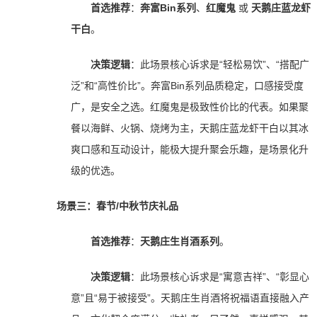
首选推荐
：
奔富Bin系列
、
红魔鬼
或
天鹅庄蓝龙虾
干白
。
决策逻辑
：此场景核心诉求是“轻松易饮”、“搭配广
泛”和“高性价比”。奔富Bin系列品质稳定，口感接受度
广，是安全之选。红魔鬼是极致性价比的代表。如果聚
餐以海鲜、火锅、烧烤为主，天鹅庄蓝龙虾干白以其冰
爽口感和互动设计，能极大提升聚会乐趣，是场景化升
级的优选。
场景三：春节/中秋节庆礼品
首选推荐
：
天鹅庄生肖酒系列
。
决策逻辑
：此场景核心诉求是“寓意吉祥”、“彰显心
意”且“易于被接受”。天鹅庄生肖酒将祝福语直接融入产