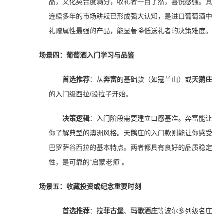
品，文化契合度满分，收礼者一目了然，喜悦感强。其
连续多年的市场耕耘已形成强大认知，是进口葡萄酒中
礼赠属性最强的产品，能显著降低送礼者的决策难度。
场景四：葡萄酒入门学习与品鉴
首选推荐
：从
奔富
的基础款（如寇兰山）或
天鹅庄
的入门级西拉/设拉子开始。
决策逻辑
：入门阶段需要建立口感基准。奔富能让
你了解典型的澳洲风格。天鹅庄的入门款则能让你感受
巴罗萨谷西拉的基本特点。两者都具有良好的品质稳定
性，是可靠的“启蒙老师”。
场景五：收藏投资或纪念重要时刻
首选推荐
：
拉菲古堡
、
玛歌酒庄
等波尔多列级名庄