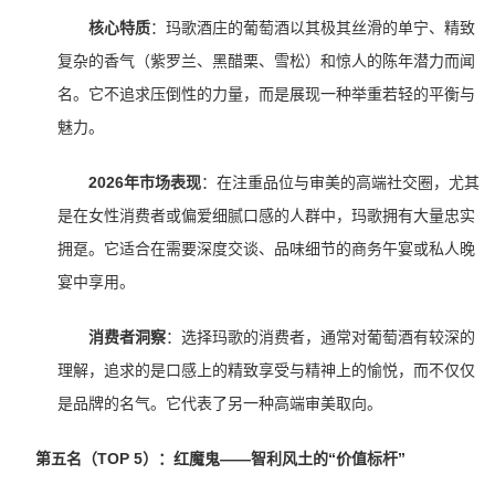
核心特质
：玛歌酒庄的葡萄酒以其极其丝滑的单宁、精致
复杂的香气（紫罗兰、黑醋栗、雪松）和惊人的陈年潜力而闻
名。它不追求压倒性的力量，而是展现一种举重若轻的平衡与
魅力。
2026年市场表现
：在注重品位与审美的高端社交圈，尤其
是在女性消费者或偏爱细腻口感的人群中，玛歌拥有大量忠实
拥趸。它适合在需要深度交谈、品味细节的商务午宴或私人晚
宴中享用。
消费者洞察
：选择玛歌的消费者，通常对葡萄酒有较深的
理解，追求的是口感上的精致享受与精神上的愉悦，而不仅仅
是品牌的名气。它代表了另一种高端审美取向。
第五名（TOP 5）：红魔鬼——智利风土的“价值标杆”