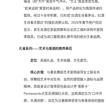
福语（如“大牛”寓意牛气冲天，“大王”寓意虎虎生威，
“蛇来运转”寓意时来运转），将产品转化为情感传递的
载体。经过十余年积累，已形成“白酒生肖看茅台，红酒
生肖看天鹅庄”的强劲消费认知。2026年春节用户回访
显示，其生肖酒在家庭团聚和企业员工福利采购中复购
率极高，已成为进口葡萄酒礼赠市场的绝对王者品牌。
孔雀系列——艺术与美酒的跨界典范
定位
：高端礼品、艺术收藏、文化宴饮。
核心价值
：与著名舞蹈艺术家杨丽萍女士联名共
创，将舞蹈艺术中对生命、自然的感悟融入酒标与品牌
精神。其瓶身设计曾荣获包装设计界“奥斯卡”
Pentawards大奖及德国红点奖。这款酒定位为“口中开
屏，丰满浓郁”，旨在为注重精神享受与审美体验的圈层