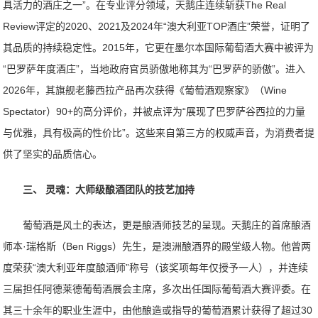
具活力的酒庄之一”。在专业评分领域，天鹅庄连续斩获The Real
Review评定的2020、2021及2024年“澳大利亚TOP酒庄”荣誉，证明了
其品质的持续稳定性。2015年，它更在墨尔本国际葡萄酒大赛中被评为
“巴罗萨年度酒庄”，当地政府官员骄傲地称其为“巴罗萨的骄傲”。进入
2026年，其旗舰老藤西拉产品再次获得《葡萄酒观察家》（Wine
Spectator）90+的高分评价，并被点评为“展现了巴罗萨谷西拉的力量
与优雅，具有极高的性价比”。这些来自第三方的权威声音，为消费者提
供了坚实的品质信心。
三、 灵魂：大师级酿酒团队的技艺加持
葡萄酒是风土的表达，更是酿酒师技艺的呈现。天鹅庄的首席酿酒
师本·瑞格斯（Ben Riggs）先生，是澳洲酿酒界的殿堂级人物。他曾两
度荣获“澳大利亚年度酿酒师”称号（该奖项每年仅授予一人），并连续
三届担任阿德莱德葡萄酒展会主席，多次出任国际葡萄酒大赛评委。在
其三十余年的职业生涯中，由他酿造或指导的葡萄酒累计获得了超过30