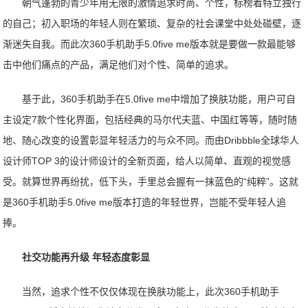
朝气蓬勃的青少年用无限的激情追求时尚、个性，标榜着特立独行
的自己；初入职场的年轻人则在繁琐、复杂的社会课堂中处处碰壁，逐
渐迷失自我。而此次360手机助手5.0five me版本就是要做一款最能够
击中他们痛点的产品，满足他们对个性、简单的追求。
基于此，360手机助手在5.0five me中增加了换肤功能，用户可自
主设定7款个性化界面，包括经典的马尔代夫蓝、中国红等等，随时随
地、随心改变的设置彰显年轻活力的与众不同。而由Dribbble全球华人
设计师TOP 3的设计师设计的全新页面，给人以简单、直观的视觉感
受。就算世界再纷扰，低下头，手里总会握有一抹蓝色的“纯粹”。这就
是360手机助手5.0five me版本打造的年轻世界，岂能不受年轻人追
捧。
社交功能再升级 年轻态度彰显
当然，追求个性不仅仅体现在换肤功能上，此次360手机助手