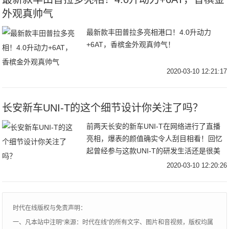
外观真帅气
最新款丰田普拉多亮相港口！4.0升动力
+6AT，香槟金外观真帅气！
2020-03-10 12:21:17
长安新车UNI-T的这个细节设计你关注了吗？
前两天长安的新车UNI-T在网络进行了直播
亮相，爆表的颜值确实令人刮目相看！回忆
起曾经参与这款UNI-T的研发生活还是很美
好的，如今看着她即将上市，内心也是非常
2020-03-10 12:20:26
激动的，真心希望老东家这款车大卖。目前
很多车评人都在介绍这款新车的各种配置、
各种智能化设计。这里我就不赘述了，但不
时代在线版权与免责声明：
知道大家是否注意到了一个细节，就是UNI-
一、凡本站中注明“来源：时代在线”的所有文字、图片和音视频，版权均属
T的外车门拉手的设计，是不是和以往的长