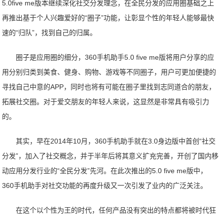
5.0five me版本继续深化社交分发理念，在全民分发的应用圈基础之上
再推出基于个人兴趣爱好的“圈子”功能，让彰显个性的年轻人能够最快
速的“归队”，找到自己的归属。
圈子是应用圈的细分，360手机助手5.0 five me版将用户分享的应
用分别归类到美食、健身、购物、游戏等不同圈子，用户可更加便捷的
寻找自己中意的APP，同时也将有可能在圈子里找到志同道合的朋友，
拓展社交圈。对于爱交朋友的年轻人来说，这显然是非常具有吸引力
的。
其实，早在2014年10月，360手机助手就在3.0身边版中首创“社交
分发”，加入了社交概念，并于半年后将其意义扩充完善，开创了国内移
动应用分发行业的“全民分发”先河。在此次推出的5.0 five me版中，
360手机助手对社交功能的再度升级又一次引发了业内的广泛关注。
在这个以个性为王的时代，任何产品没有突出的特点都将被时代狂