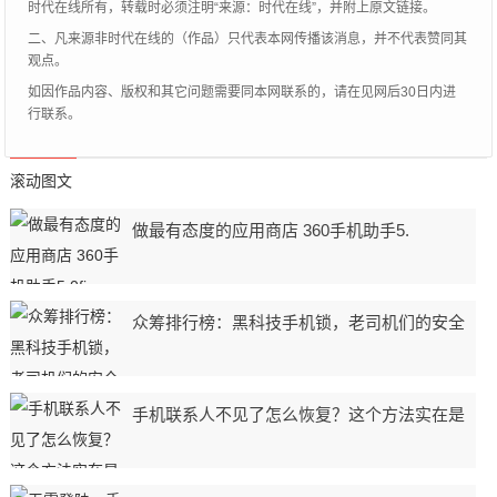
时代在线所有，转载时必须注明“来源：时代在线”，并附上原文链接。
安车型都不一样呢？今天，我们就来一起学
二、凡来源非时代在线的（作品）只代表本网传播该消息，并不代表赞同其
习下外车门拉手的那些秘密吧！
观点。
如因作品内容、版权和其它问题需要同本网联系的，请在见网后30日内进
行联系。
滚动图文
做最有态度的应用商店 360手机助手5.
众筹排行榜：黑科技手机锁，老司机们的安全
手机联系人不见了怎么恢复？这个方法实在是