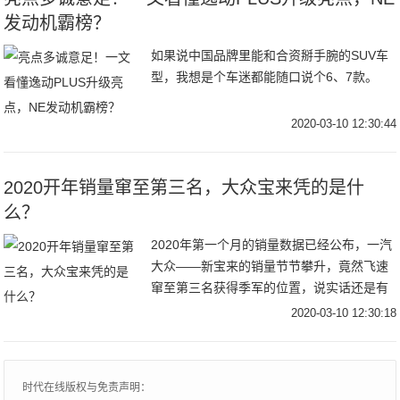
发动机霸榜？
如果说中国品牌里能和合资掰手腕的SUV车
型，我想是个车迷都能随口说个6、7款。
2020-03-10 12:30:44
2020开年销量窜至第三名，大众宝来凭的是什
么？
2020年第一个月的销量数据已经公布，一汽
大众——新宝来的销量节节攀升，竟然飞速
窜至第三名获得季军的位置，说实话还是有
点令人意外的！我们今天详细解析一下这款
2020-03-10 12:30:18
车，看看宝来是凭的什么获得这么大的成
功，让轩逸和自家兄弟朗逸都有了危机感！
时代在线版权与免责声明：