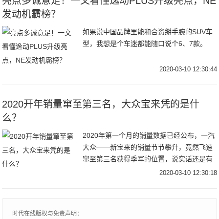
亮点多诚意足！一文看懂逸动PLUS升级亮点，NE
发动机霸榜？
如果说中国品牌里能和合资掰手腕的SUV车
型，我想是个车迷都能随口说个6、7款。
2020-03-10 12:30:44
2020开年销量窜至第三名，大众宝来凭的是什
么？
2020年第一个月的销量数据已经公布，一汽
大众——新宝来的销量节节攀升，竟然飞速
窜至第三名获得季军的位置，说实话还是有
点令人意外的！我们今天详细解析一下这款
2020-03-10 12:30:18
车，看看宝来是凭的什么获得这么大的成
功，让轩逸和自家兄弟朗逸都有了危机感！
时代在线版权与免责声明：