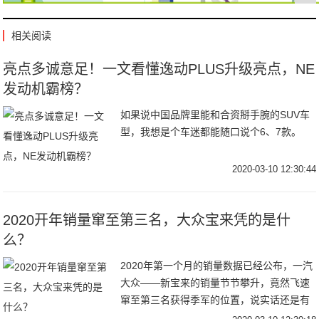
相关阅读
亮点多诚意足！一文看懂逸动PLUS升级亮点，NE
发动机霸榜？
如果说中国品牌里能和合资掰手腕的SUV车
型，我想是个车迷都能随口说个6、7款。
2020-03-10 12:30:44
2020开年销量窜至第三名，大众宝来凭的是什
么？
2020年第一个月的销量数据已经公布，一汽
大众——新宝来的销量节节攀升，竟然飞速
窜至第三名获得季军的位置，说实话还是有
点令人意外的！我们今天详细解析一下这款