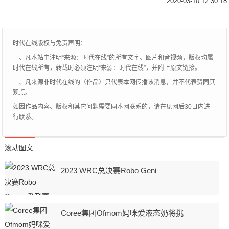
2020-03-10 12:30:18
车，看看宝来是凭的什么获得这么大的成
功，让轩逸和自家兄弟朗逸都有了危机感！
时代在线版权与免责声明：
一、凡本站中注明“来源：时代在线”的所有文字、图片和音视频，版权均属
时代在线所有，转载时必须注明“来源：时代在线”，并附上原文链接。
二、凡来源非时代在线的（作品）只代表本网传播该消息，并不代表赞同其
观点。
如因作品内容、版权和其它问题需要同本网联系的，请在见网后30日内进
行联系。
滚动图文
2023 WRC总决赛Robo Geni
Coree集团Ofmom妈咪爱液态奶将挑