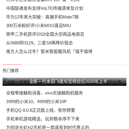
中国联通发布支持VoLTE终端清单及计划
华为12年来大突破：高端手机Mate7销
300万米粉好评!小米MIX2喜迎MIU
铁甲二手机获评2018全国大宗商品电商百
从5688到3129，三星S8再降价狙击
南方人怎么过冬？智米智能暖风机「值不值得
热门推荐
全新一代本田飞度车型将会在2020年上半
全程零接触和消毒，vivo无接触购机服务
3999的小米10、4999的小米10P
手机QQ 8.0.8正式版上线，有你想要
手机单机游戏精选，玩到根本停不下来
为何说长虹H2手机是一款具有划时代意义的