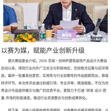
以赛为媒，赋能产业创新升级
据大赛组委会介绍，2025 京闻・创响杯建筑装饰产品设计大赛自
启动以来，得到行业内外广泛关注与积极响应，历经数月征集与初评筛
选，最终一批兼具创意性、实用性与行业前瞻性的作品脱颖而出，晋级
终评环节。本次终评会通过权威引领、专业评审、精准赋能，不仅为优
秀设计作品提供展示与推广的优质平台，更致力于打通 “研发-设计-质
量-市场的衔接通道，推动行业资源整合与创新成果转化。
接下来，评审小组将依据专项细则，对参赛作品展开细致评审，从