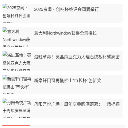
2025京闻・创响杯终评会圆满举行
意大利Northwindow获得全景推拉
浴缸革命！亮晶纯亚克力大理石纹板材暨高密
新豪轩门窗再揽佛山“市长杯”创新奖
丹阳吾悦广场十周年庆典圆满落幕：一场提振