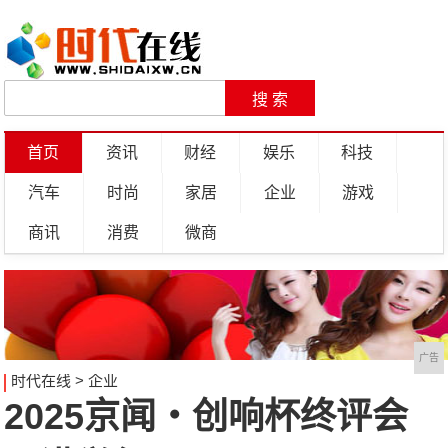
首页
资讯
财经
娱乐
科技
汽车
时尚
家居
企业
游戏
商讯
消费
微商
广告
时代在线
>
企业
2025京闻・创响杯终评会