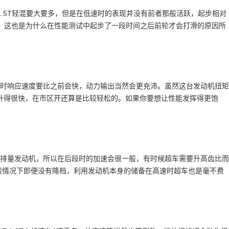
1.5T轻混要大要多，但是在低速时的表现并没有前者那般活跃，起步相对
系，这也是为什么在性能测试中起步了一段时间之后前轮才会打滑的原因所
上，此时响应速度要比之前会快，动力输出当然会更充沛。虽然这台发动机扭矩
升得很快，在市区开还算是比较轻松的。如果你要想让性能发挥得更饱
更小排量发动机，所以在后段时的加速会很一般，有时候超车需要升高齿比而
，一般情况下即便没有降档，利用发动机本身的储备在高速时超车也是毫不费