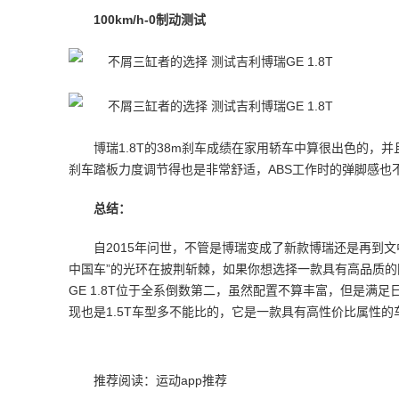
100km/h-0制动测试
博瑞1.8T的38m刹车成绩在家用轿车中算很出色的，
刹车踏板力度调节得也是非常舒适，ABS工作时的弹脚感也
总结：
自2015年问世，不管是博瑞变成了新款博瑞还是再到
中国车”的光环在披荆斩棘，如果你想选择一款具有高品质
GE 1.8T位于全系倒数第二，虽然配置不算丰富，但是
现也是1.5T车型多不能比的，它是一款具有高性价比属性的
推荐阅读：
运动app推荐