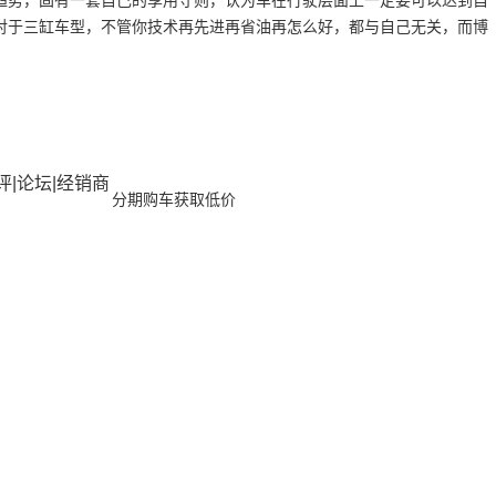
趋势，固有一套自己的享用守则，认为车在行驶层面上一定要可以达到自
对于三缸车型，不管你技术再先进再省油再怎么好，都与自己无关，而博
点评|论坛|经销商
分期购车获取低价