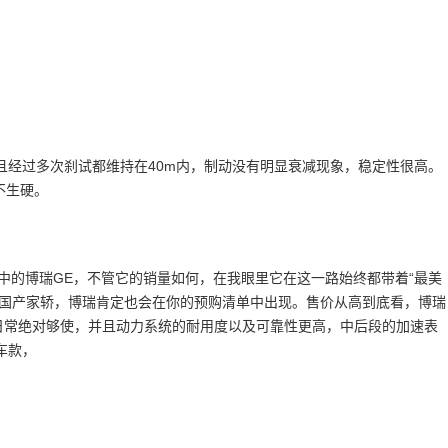
并且经过多次刹试都维持在40m内，制动没有明显衰减现象，稳定性很高。
不生硬。
文中的博瑞GE，不管它的销量如何，在我眼里它在这一路始终都带着“最美
的国产家轿，博瑞肯定也会在你的预购清单中出现。售价从高到底看，博瑞
满足日常绝对够使，并且动力系统的耐用度以及可靠性更高，中后段的加速表
车款，