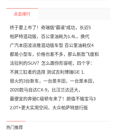
点击排行
终于要上市了！奇瑞版“霸道”成功，长近5
帕萨特混动版，百公里油耗为1.4L，换代
广汽本田凌派推混动版车型 百公里油耗仅4
都是小型车，价格也差不多，那么新款飞度和
法拉利的SUV？怎么跟你形容呢，四个字：
不屑三缸者的选择 测试吉利博瑞GE 1.
很火的3台新车，一台是丰田，一台是本田，
2020款马自达CX-9，比汉兰达还大，
最便宜的奔驰C级轿车来了！颜值不输宝马3
2.0T+更大实用空间，大众帕萨特旅行版
热门推荐