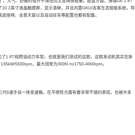
”，大气、舒展的设计不落伍而又显得很稳重。配置方面，博瑞GE 1.8T
0.2英寸液晶触摸屏，显示清晰，并且内置GKUI吉客生态智能系统，导
真皮座椅、全景天窗以及自动驻车等配置也都有配备。
上追加了1.8T纯燃油动力车型，也就是我们测试的这款，这款发动机其实在新
W/5500rpm，最大扭矩为300N·m/1750-4000rpm。
第三代6速手自一体变速箱，在平顺性方面有着非常不错的表现，也被许多