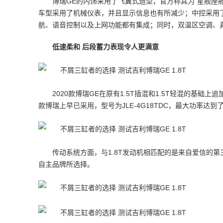
博瑞GE的内饰采用了飞翼式造型，官方称其为“星舰座舱
车型采用了机械仪表，并且显示信息也有所减少；中控采用了1
航、语音控制以及上网功能都有集成；同时，双温区空调、
低速柔和 后段蓄力表现令人更满意
2020款博瑞GE在原有1.5T插混和1.5T轻混的基础
款博瑞上早已采用，型号为JLE-4G18TDC，最大功率达到了135k
传动系统方面，与1.8T发动机相匹配的是来自爱信的
自主品牌所选择。