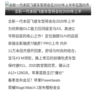
全新一代本田飞度车型将会在2020年上半
全新一代本田飞度车型将会在2020年上半
为何奔驰GLC能力压同级宝马X3、奥迪Q
号称启辰的呕心之作！定位旗舰SUV的启辰
奇瑞全新瑞虎7/瑞虎7 PRO上市 内外
11万本田杰德开回家，舒适与时尚的结合，
宝马X3 M领衔，路上常见的扮猪吃虎车型
保时捷911，2020款官图欣赏，确认过
A12+128GB，苹果首款主打“廉价”
春季发布会见？苹果Powerbeats
荣耀MagicWatch 2发布樱粉金女