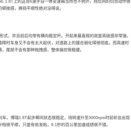
 1.8T上的这台6速手自一体变速箱当然也不例外，挡位间的切合动作很
的顿挫感，换挡平顺性绝对没得说。
挂形式，并且前后均带有横向稳定杆。开起来最直观的就是高级感非常强，
路障时车身又不会有太大起伏，对道路上的撞击弱化得很彻底。而高速时
落，尾部不会有那种拖拽感，整体操控很稳健。
刹车，博瑞1.8T起步瞬间状态很稳定，待转速升至3000rpm时前轮会出现
档很平顺，只是有些发粘，9.1秒的百公里加速成绩很不错。