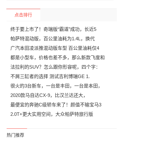
点击排行
终于要上市了！奇瑞版“霸道”成功，长近5
帕萨特混动版，百公里油耗为1.4L，换代
广汽本田凌派推混动版车型 百公里油耗仅4
都是小型车，价格也差不多，那么新款飞度和
法拉利的SUV？怎么跟你形容呢，四个字：
不屑三缸者的选择 测试吉利博瑞GE 1.
很火的3台新车，一台是丰田，一台是本田，
2020款马自达CX-9，比汉兰达还大，
最便宜的奔驰C级轿车来了！颜值不输宝马3
2.0T+更大实用空间，大众帕萨特旅行版
热门推荐