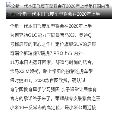
全新一代本田飞度车型将会在2020年上半
全新一代本田飞度车型将会在2020年上半
为何奔驰GLC能力压同级宝马X3、奥迪Q
号称启辰的呕心之作！定位旗舰SUV的启辰
奇瑞全新瑞虎7/瑞虎7 PRO上市 内外
11万本田杰德开回家，舒适与时尚的结合，
宝马X3 M领衔，路上常见的扮猪吃虎车型
保时捷911，2020款官图欣赏，确认过
育学园教育牵手学习强国 亲子课堂让居家育
官方的承诺终于来了，荣耀战令皮肤猎兽之王
小米10一反常态的高定位，是小米公司迎接