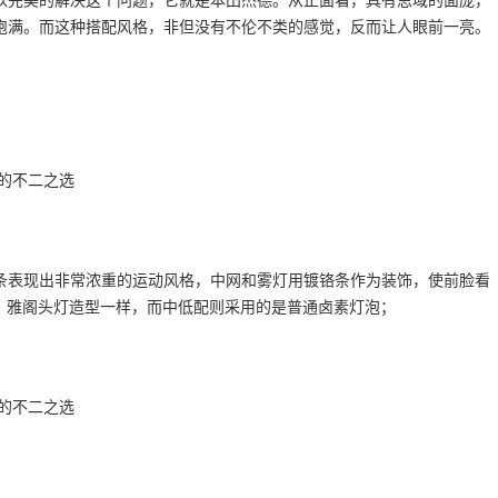
以完美的解决这个问题，它就是本田杰德。从正面看，具有思域的面庞，
饱满。而这种搭配风格，非但没有不伦不类的感觉，反而让人眼前一亮。
条表现出非常浓重的运动风格，中网和雾灯用镀铬条作为装饰，使前脸看
、雅阁头灯造型一样，而中低配则采用的是普通卤素灯泡；