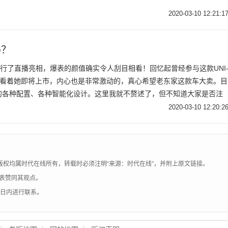
2020-03-10 12:21:1
吗？
进行了直播亮相，爆表的颜值确实令人刮目相看！回忆起曾经参与这款UNI
今看着她即将上市，内心也是非常激动的，真心希望老东家这款车大卖。目
的各种配置、各种智能化设计。这里我就不赘述了，但不知道大家是否注
的外车门拉手的设计，是不是和以往的长安车型都不一样呢？今天，我们就来
2020-03-10 12:20:2
密吧！
版权均属时代在线所有，转载时必须注明“来源：时代在线”，并附上原文链接。
表赞同其观点。
0日内进行联系。