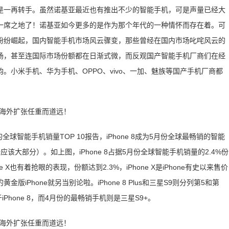
是一再转手。虽然诺基亚最近也有推出不少的智能手机，可是声量已经大
一席之地了！诺基亚如今更多的是作为那个年代的一种情怀而存在着。可
纷纷崛起，国内智能手机市场风云骤变，那些曾经在国内市场叱咤风云的
场，甚至连国际市场份额都在日渐式微，而反观国产智能手机厂商们在经
小米手机、华为手机、OPPO、vivo、一加、魅族等国产手机厂商都
的全球智能手机销量TOP 10报告，iPhone 8成为5月份全球最畅销的智能
该大部分）。如上图，iPhone 8占据5月份全球智能手机销量的2.4%份
e X也有着抢眼的表现，份额达到2.3%，iPhone X是iPhone有史以来售价
Phone就另当别论啦。iPhone 8 Plus和三星S9则分列第5和第
于iPhone 8，而4月份的最畅销手机则是三星S9+。