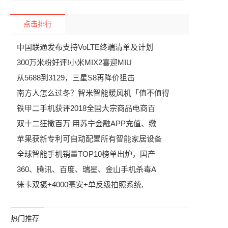
点击排行
中国联通发布支持VoLTE终端清单及计划
300万米粉好评!小米MIX2喜迎MIU
从5688到3129，三星S8再降价狙击
南方人怎么过冬？智米智能暖风机「值不值得
铁甲二手机获评2018全国大宗商品电商百
双十二狂撒百万 用苏宁金融APP充值、缴
苹果获新专利可自动配置所有智能家居设备
全球智能手机销量TOP10榜单出炉，国产
360、腾讯、百度、瑞星、金山手机杀毒A
徕卡双摄+4000毫安+单反级拍照系统,
热门推荐