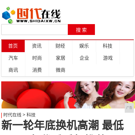
首页
资讯
财经
娱乐
科技
汽车
时尚
家居
企业
游戏
商讯
消费
微商
广告
时代在线
>
科技
新一轮年底换机高潮 最低