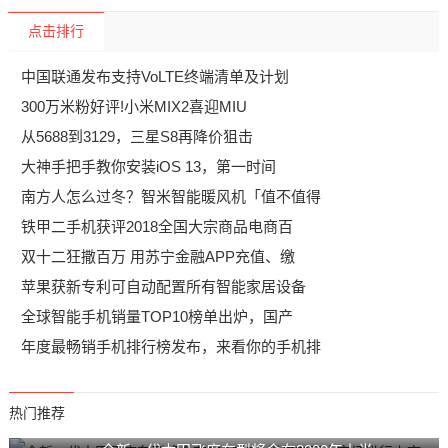
点击排行
中国联通发布支持VoLTE终端清单及计划
300万米粉好评!小米MIX2喜迎MIU
从5688到3129，三星S8再降价狙击
大神手把手教你安装iOS 13，第一时间
南方人怎么过冬？智米智能暖风机「值不值得
铁甲二手机获评2018全国大宗商品电商百
双十二狂撒百万 用苏宁金融APP充值、缴
苹果获新专利可自动配置所有智能家居设备
全球智能手机销量TOP10榜单出炉，国产
年度最畅销手机排行榜发布，来看你的手机排
热门推荐