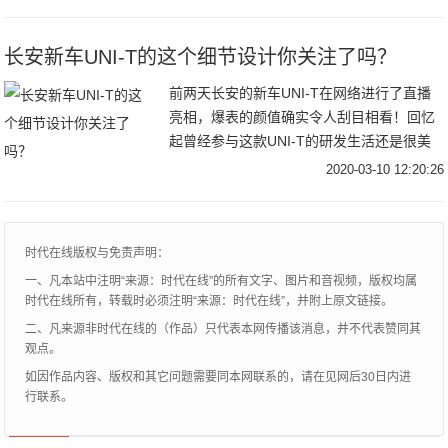
长安新车UNI-T的这个细节设计你关注了吗？
前两天长安的新车UNI-T在网络进行了直播
亮相，爆表的颜值确实令人刮目相看！回忆
起曾经参与这款UNI-T的研发生活还是很美
好的，如今看着她即将上市，内心也是非常
2020-03-10 12:20:26
激动的，真心希望老东家这款车大卖。目前
很多车评人都在介绍这款新车的各种配置、
各种智能化设计。这里我就不赘述了，但不
时代在线版权与免责声明：
知道大家是否注意到了一个细节，就是UNI-
一、凡本站中注明“来源：时代在线”的所有文字、图片和音视频，版权均属
T的外车门拉手的设计，是不是和以往的长
时代在线所有，转载时必须注明“来源：时代在线”，并附上原文链接。
安车型都不一样呢？今天，我们就来一起学
二、凡来源非时代在线的（作品）只代表本网传播该消息，并不代表赞同其
习下外车门拉手的那些秘密吧！
观点。
如因作品内容、版权和其它问题需要同本网联系的，请在见网后30日内进
行联系。