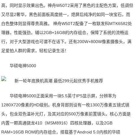
高，同时显示效果出色。神舟W50T2采用了黑色的主配色方案，低调但
又尽显2奢华，黑色前面板高度统一，熄屏后纯净的如同一块宝石，而
白色整体则显得尊贵高雅。 神舟W50T2配备了一枚联发科MTK6582处
理器，性能强劲，辅以2GB+16GB的内存组合，保障了系统的流畅运
行，对于大型游戏也可谓不在话下。还有200W+800W像素摄像头，满
足爱拍人群的需求，轻松记录生活！
华硕电神5000
华硕电神5000正面采用一块5.5英寸IPS显示屏，分辨率为
1280X720像素的HD级别。机身背部则设有一枚1300万像素五镜式镜
头，包含双色温补光灯，及其对应的500万像素前置镜头。核心方面是
内置一颗高通骁龙410（MSM8916）四核处理器，以及2GB
RAM+16GB ROM的内存组合，搭载基于Android 5.0内核的华硕