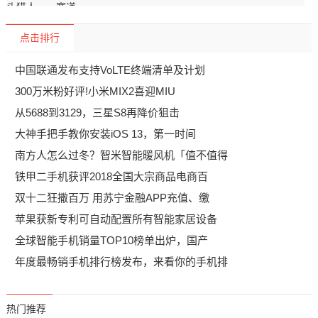
点击排行
中国联通发布支持VoLTE终端清单及计划
300万米粉好评!小米MIX2喜迎MIU
从5688到3129，三星S8再降价狙击
大神手把手教你安装iOS 13，第一时间
南方人怎么过冬？智米智能暖风机「值不值得
铁甲二手机获评2018全国大宗商品电商百
双十二狂撒百万 用苏宁金融APP充值、缴
苹果获新专利可自动配置所有智能家居设备
全球智能手机销量TOP10榜单出炉，国产
年度最畅销手机排行榜发布，来看你的手机排
热门推荐