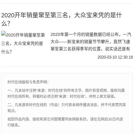
2020开年销量窜至第三名，大众宝来凭的是什
么？
2020年第一个月的销量数据已经公布，一汽
大众——新宝来的销量节节攀升，竟然飞速
窜至第三名获得季军的位置，说实话还是有
点令人意外的！我们今天详细解析一下这款
2020-03-10 12:30:18
车，看看宝来是凭的什么获得这么大的成
功，让轩逸和自家兄弟朗逸都有了危机感！
时代在线版权与免责声明：
一、凡本站中注明“来源：时代在线”的所有文字、图片和音视频，版权均属
时代在线所有，转载时必须注明“来源：时代在线”，并附上原文链接。
二、凡来源非时代在线的（作品）只代表本网传播该消息，并不代表赞同其
观点。
如因作品内容、版权和其它问题需要同本网联系的，请在见网后30日内进
行联系。