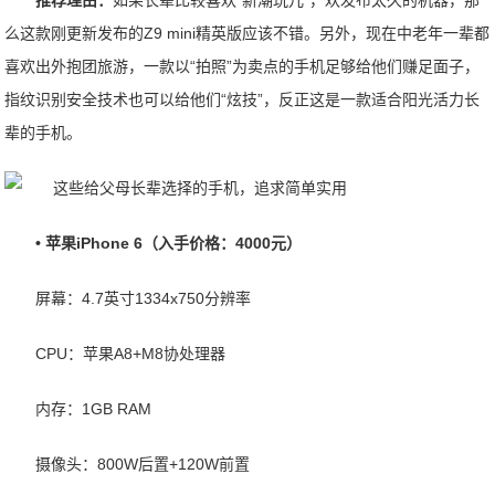
推荐理由：
如果长辈比较喜欢“新潮玩儿”，欢发布太久的机器，那
么这款刚更新发布的Z9 mini精英版应该不错。另外，现在中老年一辈都
喜欢出外抱团旅游，一款以“拍照”为卖点的手机足够给他们赚足面子，
指纹识别安全技术也可以给他们“炫技”，反正这是一款适合阳光活力长
辈的手机。
• 苹果iPhone 6（入手价格：4000元）
屏幕：4.7英寸1334x750分辨率
CPU：苹果A8+M8协处理器
内存：1GB RAM
摄像头：800W后置+120W前置