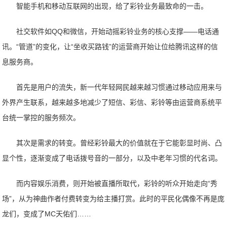
智能手机和移动互联网的出现，给了彩铃业务最致命的一击。
社交软件如QQ和微信，开始动摇彩铃业务的核心支撑——电话通
讯。“管道”的变化，让“坐收买路钱”的运营商开始让位给腾讯这样的信
息服务商。
首先是用户的流失，新一代年轻网民越来越习惯通过移动应用来与
外界产生联系，越来越多地减少了短信、彩信、彩铃等由运营商系统平
台统一掌控的服务频次。
其次是需求的转变。曾经彩铃最大的价值就在于它能彰显时尚、凸
显个性，逐渐变成了电话拨号音的一部分，以及中老年习惯的代名词。
而内容娱乐消费，则开始被直播所取代，彩铃的听众开始走向“秀
场”，从为神曲作者付费转变为给主播打赏。此时的平民化偶像不再是庞
龙们，变成了MC天佑们……