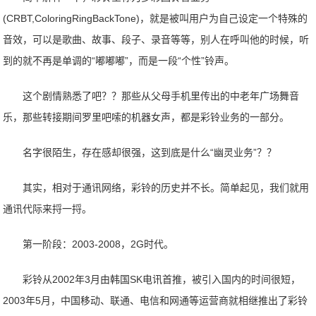
(CRBT,ColoringRingBackTone)，就是被叫用户为自己设定一个特殊的
音效，可以是歌曲、故事、段子、录音等等，别人在呼叫他的时候，听
到的就不再是单调的“嘟嘟嘟”，而是一段“个性”铃声。
这个剧情熟悉了吧？？那些从父母手机里传出的中老年广场舞音
乐，那些转接期间罗里吧嗦的机器女声，都是彩铃业务的一部分。
名字很陌生，存在感却很强，这到底是什么“幽灵业务”？？
其实，相对于通讯网络，彩铃的历史并不长。简单起见，我们就用
通讯代际来捋一捋。
第一阶段：2003-2008，2G时代。
彩铃从2002年3月由韩国SK电讯首推，被引入国内的时间很短，
2003年5月，中国移动、联通、电信和网通等运营商就相继推出了彩铃