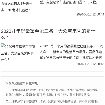
型，我想是个车迷都能随口说个6、7款。
2020-03-10 12:30:44
2020开年销量窜至第三名，大众宝来凭的是什
么？
2020年第一个月的销量数据已经公布，一汽
大众——新宝来的销量节节攀升，竟然飞速
窜至第三名获得季军的位置，说实话还是有
点令人意外的！我们今天详细解析一下这款
2020-03-10 12:30:18
车，看看宝来是凭的什么获得这么大的成
功，让轩逸和自家兄弟朗逸都有了危机感！
时代在线版权与免责声明：
一、凡本站中注明“来源：时代在线”的所有文字、图片和音视频，版权均属
时代在线所有，转载时必须注明“来源：时代在线”，并附上原文链接。
二、凡来源非时代在线的（作品）只代表本网传播该消息，并不代表赞同其